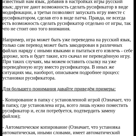
известный нам язык, добавив в настройках игры русский
язык; другие дают возможность сделать русификатор в виде
модификации, а третьи позволяют запускать игру вместе с
русификатором, сделав его в виде патча. Правда, не всегда
есть возможность сделать русификатор отдельно от игры, так
что не стоит оно того внимания.
Например, игра может быть уже переведена на русский язык,
только сам перевод может быть закодирован в различных
файлах наряду с иными языками и пытаться его извлечь - себе
дороже, хоть и будет такие, кто скачал не переведённую игру.
При таких случаях, мы можем оставить ссылку на уже
переведённую игру вместо русификатора. В иных же
ситуациях мы, наоборот, описываем подробнее процесс
установки русификатора.
Для большего понимания давайте приведём примеры:
- Копирование в папку с установленной игрой (Означает, что
в папку, где установлена игра, всего лишь нужно поместить
русификатор и, если потребуется, подтвердить замену
файлов);
- Автоматическое копирование (Означает, что установка
автоматическая, иными словами, имеет автоматический