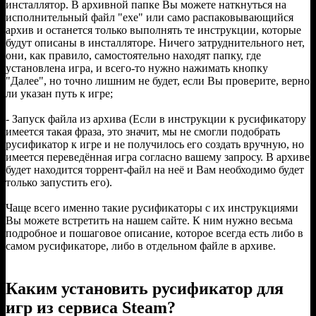
инсталлятор. В архивной папке Вы можете наткнуться на
исполнительный файл "exe" или само распаковывающийся
архив и останется только выполнять те инструкции, которые
будут описаны в инсталляторе. Ничего затруднительного нет,
они, как правило, самостоятельно находят папку, где
установлена игра, и всего-то нужно нажимать кнопку
"Далее", но точно лишним не будет, если Вы проверите, верно
ли указан путь к игре;
- Запуск файла из архива (Если в инструкции к русификатору
имеется такая фраза, это значит, мы не смогли подобрать
русификатор к игре и не получилось его создать вручную, но
имеется переведённая игра согласно вашему запросу. В архиве
будет находится торрент-файл на неё и Вам необходимо будет
только запустить его).
Чаще всего именно такие русификаторы с их инструкциями
Вы можете встретить на нашем сайте. К ним нужно весьма
подробное и пошаговое описание, которое всегда есть либо в
самом русификаторе, либо в отдельном файле в архиве.
Каким установить русификатор для
игр из сервиса Steam?