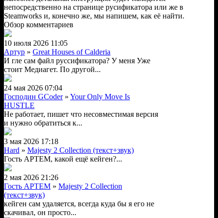
непосредственно на странице русификатора или же в
Steamworks и, конечно же, мы напишем, как её найти.
Обзор комментариев
10 июля 2026 11:05
Артур
»
Great Houses of Calderia
И гле сам файл руссификатора? У меня Уже
стоит Медиагет. По другой...
24 мая 2026 07:04
Господин GCoder
»
Your Only Move Is
HUSTLE
Не работает, пишет что несовместимая версия
и нужно обратиться к...
3 мая 2026 17:18
Hard
»
Majesty 2 Collection (текст+звук)
Гость АРТЕМ, какой ещё кейген?...
2 мая 2026 21:26
Гость АРТЕМ
»
Majesty 2 Collection
(текст+звук)
кейген сам удаляется, всегда куда бы я его не
скачивал, он просто...