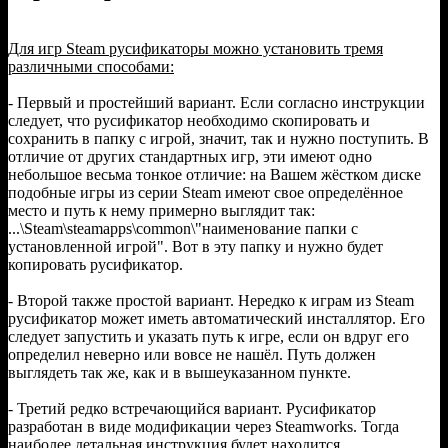
Для игр Steam русификаторы можно установить тремя
различными способами:
- Первый и простейший вариант. Если согласно инструкции
следует, что русификатор необходимо скопировать и
сохранить в папку с игрой, значит, так и нужно поступить. В
отличие от других стандартных игр, эти имеют одно
небольшое весьма тонкое отличие: на Вашем жёстком диске
подобные игры из серии Steam имеют свое определённое
место и путь к нему примерно выглядит так:
...\Steam\steamapps\common\"наименование папки с
установленной игрой". Вот в эту папку и нужно будет
копировать русификатор.
- Второй также простой вариант. Нередко к играм из Steam
русификатор может иметь автоматический инсталлятор. Его
следует запустить и указать путь к игре, если он вдруг его
определил неверно или вовсе не нашёл. Путь должен
выглядеть так же, как и в вышеуказанном пункте.
- Третий редко встречающийся вариант. Русификатор
разработан в виде модификации через Steamworks. Тогда
наиболее детальная инструкция будет находится