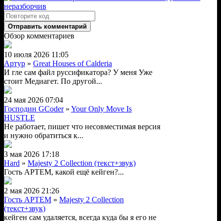
Отправить комментарий
Обзор комментариев
10 июля 2026 11:05
Артур
»
Great Houses of Calderia
И гле сам файл руссификатора? У меня Уже
стоит Медиагет. По другой...
24 мая 2026 07:04
Господин GCoder
»
Your Only Move Is
HUSTLE
Не работает, пишет что несовместимая версия
и нужно обратиться к...
3 мая 2026 17:18
Hard
»
Majesty 2 Collection (текст+звук)
Гость АРТЕМ, какой ещё кейген?...
2 мая 2026 21:26
Гость АРТЕМ
»
Majesty 2 Collection
(текст+звук)
кейген сам удаляется, всегда куда бы я его не