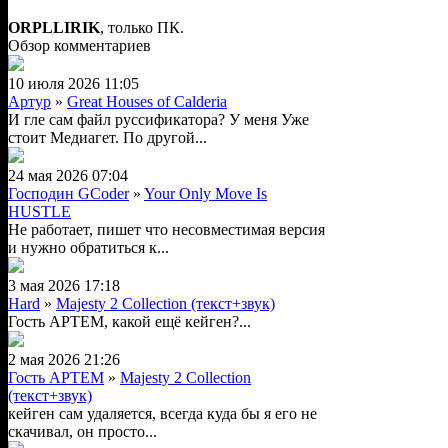
ORPLLIRIK
, только ПК.
Обзор комментариев
10 июля 2026 11:05
Артур
»
Great Houses of Calderia
И гле сам файл руссификатора? У меня Уже
стоит Медиагет. По другой...
24 мая 2026 07:04
Господин GCoder
»
Your Only Move Is
HUSTLE
Не работает, пишет что несовместимая версия
и нужно обратиться к...
3 мая 2026 17:18
Hard
»
Majesty 2 Collection (текст+звук)
Гость АРТЕМ, какой ещё кейген?...
2 мая 2026 21:26
Гость АРТЕМ
»
Majesty 2 Collection
(текст+звук)
кейген сам удаляется, всегда куда бы я его не
скачивал, он просто...