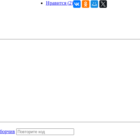
Нравится (
2
)